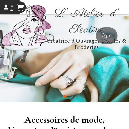
L' Atelier d'
Eleatine
0
Créatrice d'Ouvrages Textiles &
Broderies
Accessoires de m
ode,