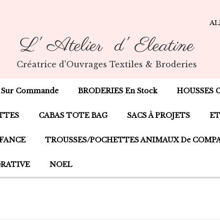
A
L' Atelier d' Eleatine
Créatrice d'Ouvrages Textiles & Broderies
 Sur Commande
BRODERIES En Stock
HOUSSES 
TTES
CABAS TOTE BAG
SACS À PROJETS
ET
NFANCE
TROUSSES/POCHETTES ANIMAUX De COMP
ORATIVE
NOEL