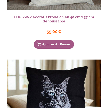
COUSSIN décoratif brodé chien 40 cm x 37 cm
déhoussable
55,00
€
Ajouter Au Panier