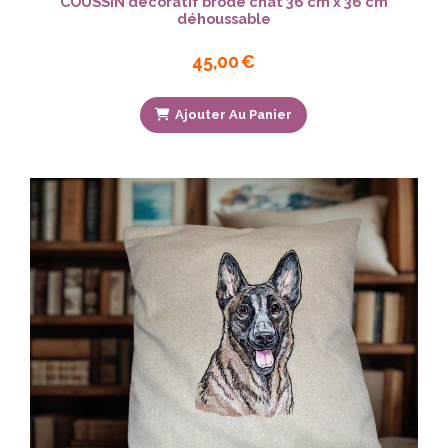
COUSSIN décoratif brodé chat 36 cm x 36 cm
déhoussable
45,00
€
Ajouter Au Panier