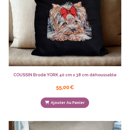
COUSSIN Brodé YORK 40 cm x 38 cm déhoussable
55,00
€
Ajouter Au Panier